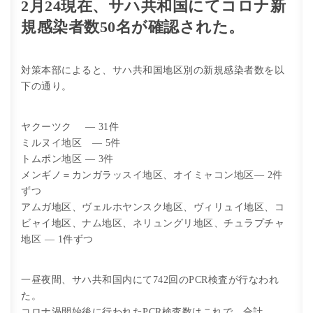
2月24現在、サハ共和国にてコロナ新
規感染者数50名が確認された。
対策本部によると、サハ共和国地区別の新規感染者数を以
下の通り。
ヤクーツク — 31件
ミルヌイ地区 — 5件
トムポン地区 — 3件
メンギノ＝カンガラッスイ地区、オイミャコン地区— 2件
ずつ
アムガ地区、ヴェルホヤンスク地区、ヴィリュイ地区、コ
ビャイ地区、ナム地区、ネリュングリ地区、チュラプチャ
地区 — 1件ずつ
一昼夜間、サハ共和国内にて742回のPCR検査が行なわれ
た。
コロナ渦開始後に行われたPCR検査数はこれで、合計