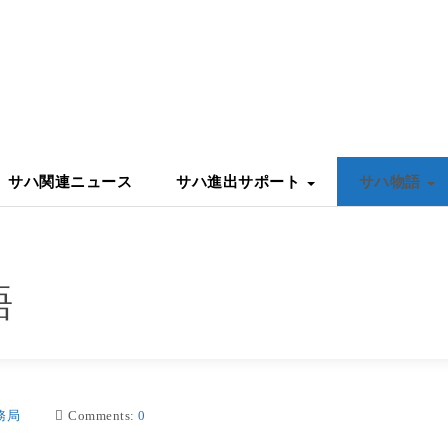
サハ関連ニュース
サハ進出サポート
サハ物語
語
務局
Comments:
0