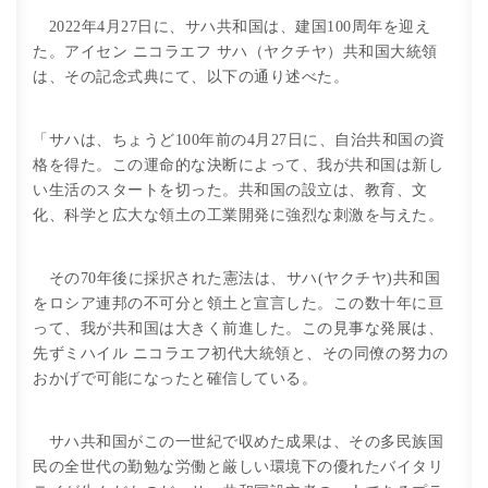
2022年4月27日に、サハ共和国は、建国100周年を迎え
た。アイセン ニコラエフ サハ（ヤクチヤ）共和国大統領
は、その記念式典にて、以下の通り述べた。
「サハは、ちょうど100年前の4月27日に、自治共和国の資
格を得た。この運命的な決断によって、我が共和国は新し
い生活のスタートを切った。共和国の設立は、教育、文
化、科学と広大な領土の工業開発に強烈な刺激を与えた。
その70年後に採択された憲法は、サハ(ヤクチヤ)共和国
をロシア連邦の不可分と領土と宣言した。この数十年に亘
って、我が共和国は大きく前進した。この見事な発展は、
先ずミハイル ニコラエフ初代大統領と、その同僚の努力の
おかげで可能になったと確信している。
サハ共和国がこの一世紀で収めた成果は、その多民族国
民の全世代の勤勉な労働と厳しい環境下の優れたバイタリ