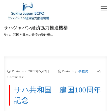
Skip to content
Toggl
naviga
サハジャパン経済協力推進機構
サハ共和国と日本の経済の懸け橋に
Posted on: 2022年5月2日
Posted by:
事務局
Comments:
0
サハ共和国 建国100周年
記念