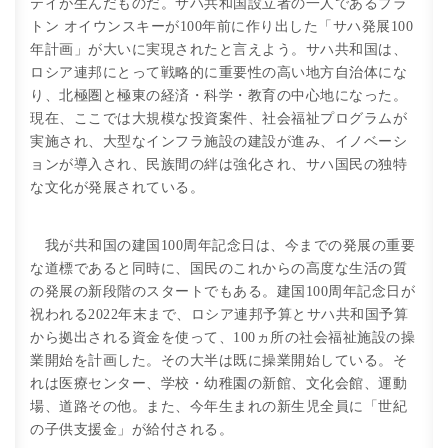
テイが生んだものだ。サハ共和国設立者の一人であるプラ
トン オイウンスキーが100年前に作り出した「サハ発展100
年計画」が大いに実現されたと言えよう。サハ共和国は、
ロシア連邦にとって戦略的に重要性の高い地方自治体にな
り、北極圏と極東の経済・科学・教育の中心地になった。
現在、ここでは大規模な投資案件、社会福祉プログラムが
実施され、大型なインフラ施設の建設が進み、イノベーシ
ョンが導入され、民族間の絆は強化され、サハ国民の独特
な文化が発展されている。
我が共和国の建国100周年記念日は、今までの発展の重要
な道標であると同時に、国民のこれからの高度な生活の質
の発展の新段階のスタートでもある。建国100周年記念日が
祝われる2022年末まで、ロシア連邦予算とサハ共和国予算
から拠出される資金を使って、100ヵ所の社会福祉施設の操
業開始を計画した。その大半は既に操業開始している。そ
れは医療センター、学校・幼稚園の新館、文化会館、運動
場、道路その他。また、今年生まれの新生児全員に「世紀
の子供支援金」が給付される。