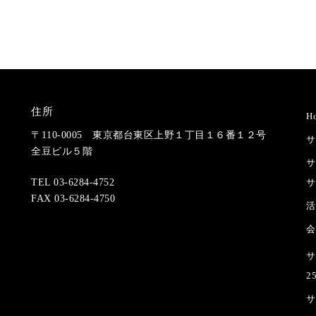
住所
H
〒110-0005 東京都台東区上野１丁目１６番１２号
サ
全豆ビル５階
サ
サ
TEL 03-6284-4752
FAX 03-6284-4750
活
会
サ
2
サ