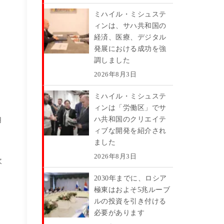
ミハイル・ミシュステ
ィンは、サハ共和国の
経済、医療、デジタル
発展における成功を強
、
調しました
2026年8月3日
を
ミハイル・ミシュステ
ィンは「労働区」でサ
ハ共和国のクリエイテ
用
ィブな開発を紹介され
ました
2026年8月3日
次
2030年までに、ロシア
極東はおよそ5兆ルーブ
ルの投資を引き付ける
必要があります