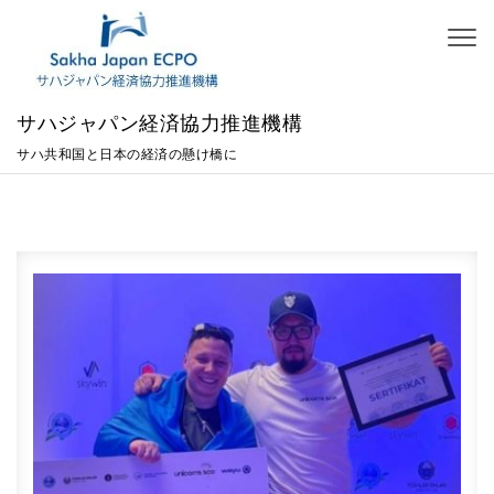
Skip to content
Toggl
naviga
サハジャパン経済協力推進機構
サハ共和国と日本の経済の懸け橋に