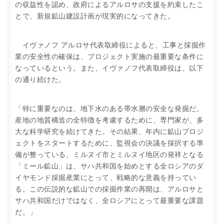
の収益性を認め、政府によるアルロサの支援を約束したこ
とで、新規鉱山建設計画が現実的になってきた。
イヴァノフ アルロサ代表取締役によると、工事と採掘作
業の安全性の確保は、プロジェクト実施の最重要な条件に
なっているという。また、イヴァノフ代表取締役は、以下
の通り続けた。
「特に重要なのは、地下水のある帯水層の安全な発掘だ。
産地の地質構造の全特徴を考慮するために、専門家が、多
大な科学研究を続けてきた。その結果、年内に鉱山プロジ
ェクトをスタートするために、監視会の決議を採択する準
備が整っている。ミルヌイ市とミルヌイ地区の発祥となる
「ミール鉱山」は、サハ共和国を始めとする全ロシアのダ
イヤモンド採掘産業にとって、戦略的な意義を持ってい
る。この伝説的な鉱山での採掘作業の再開は、アルロサと
サハ共和国だけではなく、全ロシアにとって最重要な課題
だ。」