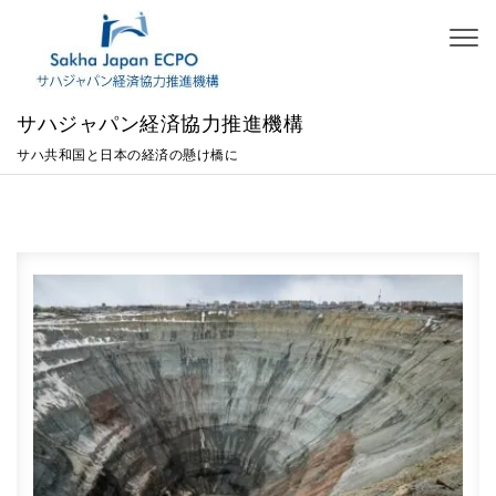
Skip to content
Toggl
naviga
サハジャパン経済協力推進機構
サハ共和国と日本の経済の懸け橋に