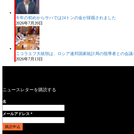
今年の初めからサハでは24トンの金が採掘されました
2026年7月20日
ニコラエフ大統領は、ロシア連邦国家統計局の指導者との会議
2026年7月13日
ニュースレターを購読する
名
メールアドレス
*