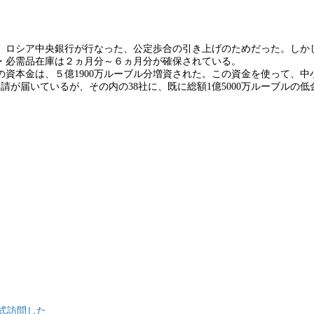
、ロシア中央銀行が行なった、公定歩合の引き上げのためだった。しか
・必需品在庫は２ヵ月分～６ヵ月分が確保されている。
資本金は、５億1900万ルーブル分増資された。この資金を使って、中
請が届いているが、その内の38社に、既に総額1億5000万ルーブルの
式訪問した