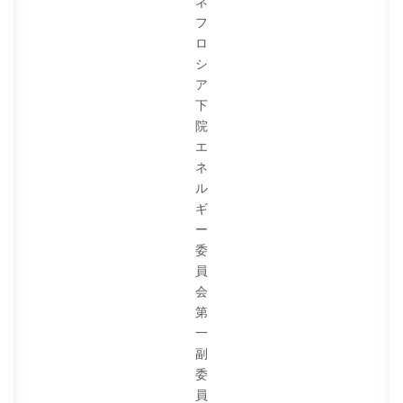
ネ
フ
ロ
シ
ア
下
院
エ
ネ
ル
ギ
ー
委
員
会
第
一
副
委
員