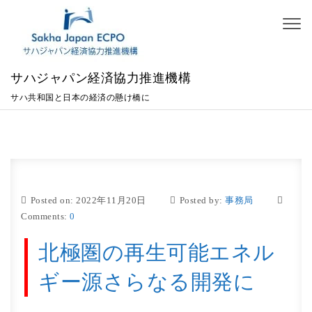
Skip to content
Toggl
naviga
サハジャパン経済協力推進機構
サハ共和国と日本の経済の懸け橋に
Posted on: 2022年11月20日
Posted by:
事務局
Comments:
0
北極圏の再生可能エネル
ギー源さらなる開発に