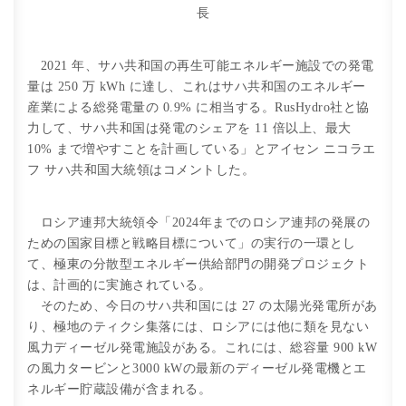
長
2021 年、サハ共和国の再生可能エネルギー施設での発電
量は 250 万 kWh に達し、これはサハ共和国のエネルギー
産業による総発電量の 0.9% に相当する。RusHydro社と協
力して、サハ共和国は発電のシェアを 11 倍以上、最大
10% まで増やすことを計画している」とアイセン ニコラエ
フ サハ共和国大統領はコメントした。
ロシア連邦大統領令「2024年までのロシア連邦の発展の
ための国家目標と戦略目標について」の実行の一環とし
て、極東の分散型エネルギー供給部門の開発プロジェクト
は、計画的に実施されている。
そのため、今日のサハ共和国には 27 の太陽光発電所があ
り、極地のティクシ集落には、ロシアには他に類を見ない
風力ディーゼル発電施設がある。これには、総容量 900 kW
の風力タービンと3000 kWの最新のディーゼル発電機とエ
ネルギー貯蔵設備が含まれる。