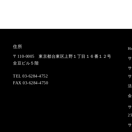
住所
H
〒110-0005 東京都台東区上野１丁目１６番１２号
サ
全豆ビル５階
サ
サ
TEL 03-6284-4752
FAX 03-6284-4750
活
会
サ
2
サ