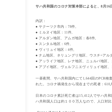
サハ共和国のコロナ対策本部によると、8月16
内訳：
● ヤクーツク市内：78件,
● ミルヌイ地区：11件,
● アルダン地区、アムガ地区：各8件,
● スンタル地区：6件,
● ヴィリュイ地区：4件,
● ナム地区、ネリュングリ地区、ウスチ=アル
● アッライフ地区、レナ地区、ニュルバ地区、
● アブイ地区、ヴェルフニエヴィリュイ地区、
一昼夜間、サハ共和国内にて1,644回のPCR検査
れた。コロナ禍発生から現在までの死者：610
日本のコロナ累計死亡者は15,412人でサハ
ハ共和国人口は約１００万人なので、人口対比