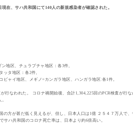
日現在、サハ共和国にて140人の新規感染者が確認された。
ダン地区、チュラプチャ地区：各3件,
タッタ地区：各2件,
コビャイ地区、メギノ=カンガラ地区、ハンガラ地区:各1件。
が行なわれた。 コロナ禍開始後、合計1,304,225回のPCR検査が行な
人。
共和国の方が甚だ低く見えるが、但し、日本人口は1億 ２５４７万人で、
でサハ共和国のコロナ死亡率は、日本より約6倍高い。