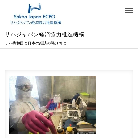
Skip to content
Toggl
naviga
サハジャパン経済協力推進機構
サハ共和国と日本の経済の懸け橋に