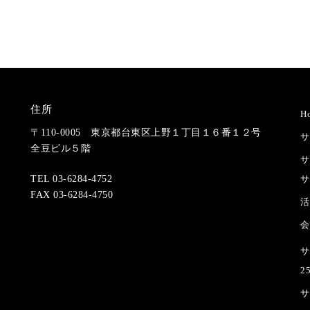
住所
H
〒110-0005 東京都台東区上野１丁目１６番１２号
サ
全豆ビル５階
サ
サ
TEL 03-6284-4752
FAX 03-6284-4750
活
会
サ
2
サ