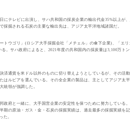
日にテレビに出演し、サハ共和国の採炭企業の輸出代金35%以上が、
で採掘される石炭の主要な輸出先は、アジア太平洋地域諸国だ。
トウゴリ」(ロシア大手採掘会社「メチェル」の傘下企業)、「エリ
。サハ政府によると、2021年度の共和国内の採炭量は3,100万トン
決済通貨を米ドル以外のものに切り替えようとしているが、その活動
たはルピアを選んでいる。その全企業の製品は、主としてアジア太平
大統領が強調した。
邦政府と一緒に、大手国営企業の安定性を保つために努力している。
半期の原油・ガス・金・石炭の採掘実績は、過去最多の採掘実績を記
った。