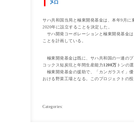
サハ共和国当局と極東開発基金は、本年9月に
2020年に設立することを決定した。
サハ開発コーポレーションと極東開発基金は
ことを計画している。
極東開発基金は既に、サハ共和国の一連のプ
コックス短炭坑と年間生産能力
1200
万
トンの選
極東開発基金の援助で、「カンガラスイ」優
おける野菜工場となる。このプロジェクトの投
Categories: