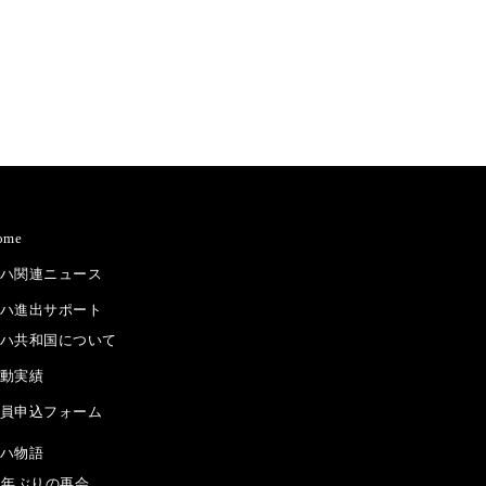
ome
ハ関連ニュース
ハ進出サポート
ハ共和国について
動実績
員申込フォーム
ハ物語
5年ぶりの再会