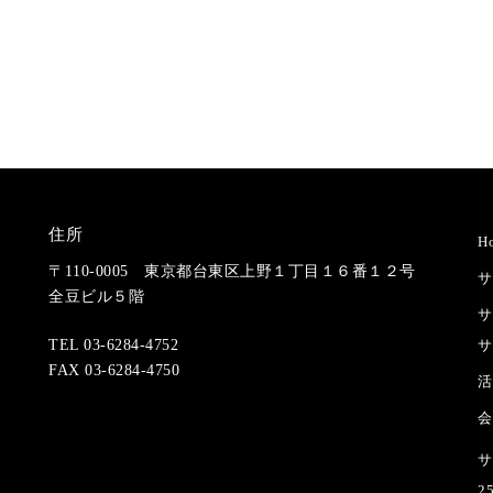
住所
H
〒110-0005 東京都台東区上野１丁目１６番１２号
サ
全豆ビル５階
サ
サ
TEL 03-6284-4752
FAX 03-6284-4750
活
会
サ
2