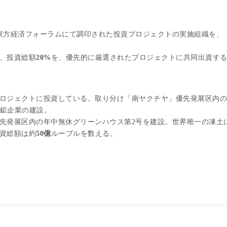
東方経済フォーラムにて調印された投資プロジェクトの実施組織を、
、投資総額
20%
を、優先的に厳選されたプロジェクトに共同出資す
ロジェクトに投資している。取り分け「南ヤクチヤ」優先発展区内の
鉱企業の建設。
先発展区内の年中無休グリーンハウス第2号を建設。世界唯一の凍土
資総額は約
50
億
ルーブルを数える。