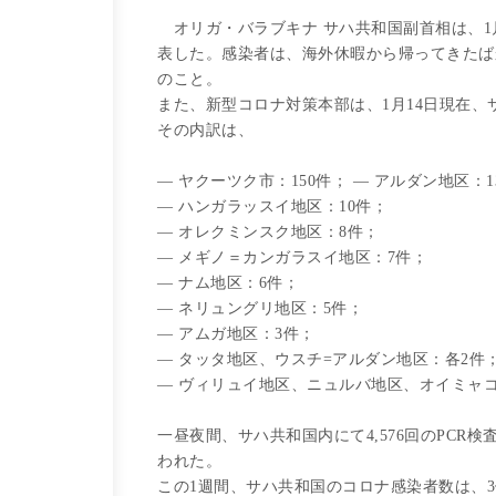
オリガ・バラブキナ サハ共和国副首相は、1
表した。感染者は、海外休暇から帰ってきたば
のこと。
また、新型コロナ対策本部は、1月14日現在、
その内訳は、
— ヤクーツク市：150件； — アルダン地区：1
— ハンガラッスイ地区：10件；
— オレクミンスク地区：8件；
— メギノ＝カンガラスイ地区：7件；
— ナム地区：6件；
— ネリュングリ地区：5件；
— アムガ地区：3件；
— タッタ地区、ウスチ=アルダン地区：各2件
— ヴィリュイ地区、ニュルバ地区、オイミャ
一昼夜間、サハ共和国内にて4,576回のPCR検
われた。
この1週間、サハ共和国のコロナ感染者数は、