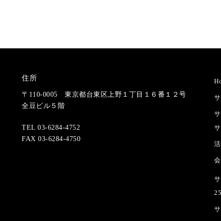
住所
H
〒110-0005 東京都台東区上野１丁目１６番１２号
サ
全豆ビル５階
サ
サ
TEL 03-6284-4752
FAX 03-6284-4750
活
会
サ
2
サ