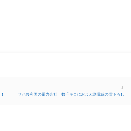
！！
サハ共和国の電力会社 数千キロにおよぶ送電線の雪下ろし