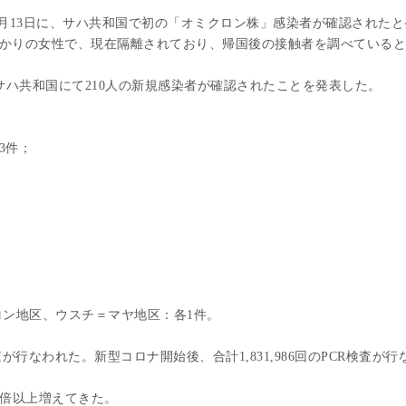
月13日に、サハ共和国で初の「オミクロン株」感染者が確認されたと
かりの女性で、現在隔離されており、帰国後の接触者を調べていると
サハ共和国にて210人の新規感染者が確認されたことを発表した。
3件；
；
コン地区、ウスチ＝マヤ地区：各1件。
査が行なわれた。新型コロナ開始後、合計1,831,986回のPCR検査が行
3倍以上増えてきた。