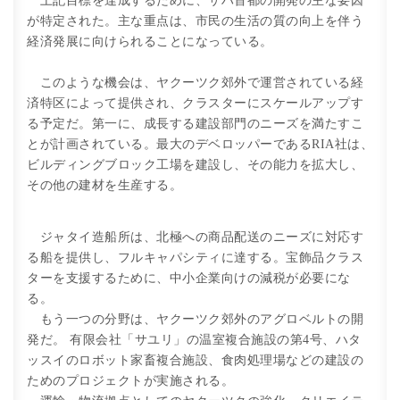
上記目標を達成するために、サハ首都の開発の主な要因
が特定された。主な重点は、市民の生活の質の向上を伴う
経済発展に向けられることになっている。
このような機会は、ヤクーツク郊外で運営されている経
済特区によって提供され、クラスターにスケールアップす
る予定だ。第一に、成長する建設部門のニーズを満たすこ
とが計画されている。最大のデベロッパーであるRIA社は、
ビルディングブロック工場を建設し、その能力を拡大し、
その他の建材を生産する。
ジャタイ造船所は、北極への商品配送のニーズに対応す
る船を提供し、フルキャパシティに達する。宝飾品クラス
ターを支援するために、中小企業向けの減税が必要にな
る。
もう一つの分野は、ヤクーツク郊外のアグロベルトの開
発だ。 有限会社「サユリ」の温室複合施設の第4号、ハタ
ッスイのロボット家畜複合施設、食肉処理場などの建設の
ためのプロジェクトが実施される。