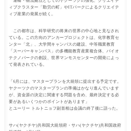
運輸・物流拠点としてのヤクーツクの強化、クリエイテ
ィブクラスター「勤労の町」やITパークによるクリエイテ
ィブ産業の発展が続く。
この都市は、科学研究の将来の世界の中心地と見なされ
ている。この方向のアンカープロジェクトは、化学教育セ
ンター「北」、大学間キャンパスの建設、中等職業教育
「スーパーキャンパス」の多機能教育産業複合体、バイオ
テクノパークの創設、世界マンモスセンターの開発によっ
て発表されている。
「6月には、マスタープランを大統領に提出する予定です。
ヤクーツクのマスタープランの準備はかなり進んでいます
が、資金源の決定に関連する問題を含め、最終決定する必
要があるいくつかのポイントがあります」
とユーリー トルトニョフ副首相は会議の終了後に語った。
サハ(ヤクチヤ)共和国大統領府・サハ(ヤクチヤ)共和国政府