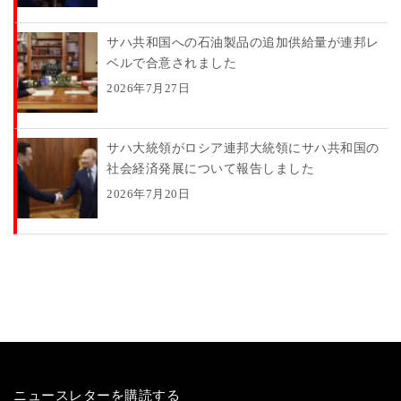
サハ共和国への石油製品の追加供給量が連邦レ
ベルで合意されました
2026年7月27日
サハ大統領がロシア連邦大統領にサハ共和国の
社会経済発展について報告しました
2026年7月20日
ニュースレターを購読する