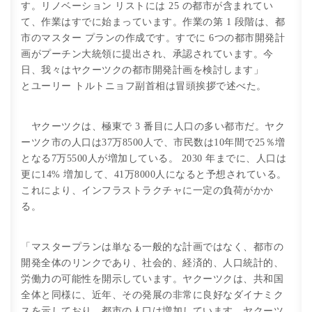
す。リノベーション リストには 25 の都市が含まれてい
て、作業はすでに始まっています。作業の第 1 段階は、都
市のマスター プランの作成です。すでに 6つの都市開発計
画がプーチン大統領に提出され、承認されています。今
日、我々はヤクーツクの都市開発計画を検討します」
とユーリー トルトニョフ副首相は冒頭挨拶で述べた。
ヤクーツクは、極東で 3 番目に人口の多い都市だ。ヤク
ーツク市の人口は37万8500人で、市民数は10年間で25％増
となる7万5500人が増加している。 2030 年までに、人口は
更に14% 増加して、41万8000人になると予想されている。
これにより、インフラストラクチャに一定の負荷がかか
る。
「マスタープランは単なる一般的な計画ではなく、都市の
開発全体のリンクであり、社会的、経済的、人口統計的、
労働力の可能性を開示しています。ヤクーツクは、共和国
全体と同様に、近年、その発展の非常に良好なダイナミク
スを示しており、都市の人口は増加しています。ヤクーツ