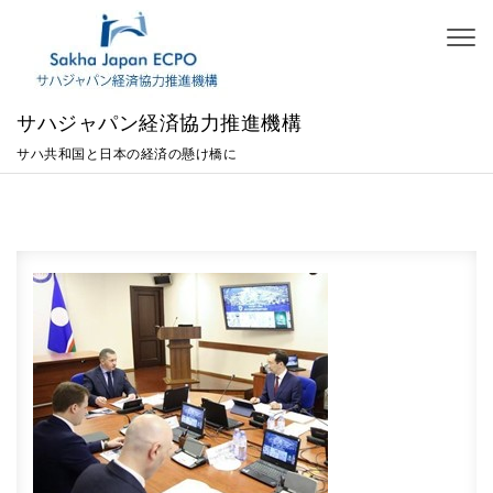
Skip to content
Toggl
naviga
サハジャパン経済協力推進機構
サハ共和国と日本の経済の懸け橋に