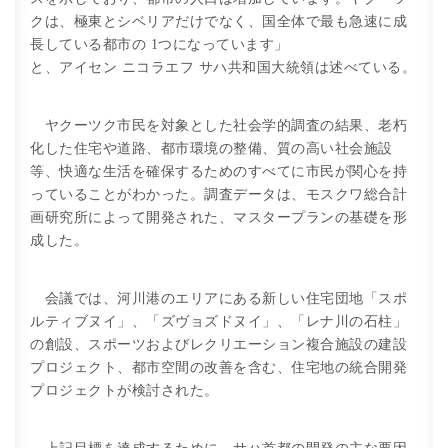
クは、極東とシベリアだけでなく、国全体で最も急速に成
長している都市の 1つになっています」
と、アイセン ニコラエフ サハ共和国大統領は述べている。
ヤクーツク市民を対象とした社会学的調査の結果、老朽
化した住宅や道路、都市環境の整備、質の高い社会施設
等、快適な生活を確保するためのすべてに市民が関心を持
っていることがわかった。調査データは、モスクワ総合計
画研究所によって開発された、マスタープランの基礎を形
成した。
会議では、河川港のエリアにある新しい住宅団地「スポ
ルティブヌイ」、「ズヴョズドヌイ」、「レナ川の石柱」
の創設、スポーツおよびレクリエーション複合施設の建設
プロジェクト、都市空間の改善を含む、住宅地の統合開発
プロジェクトが検討された。