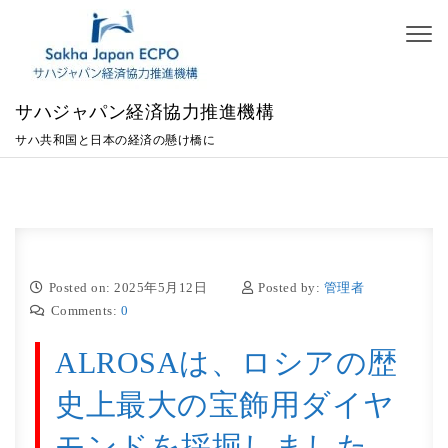
Skip to content
Toggl
naviga
サハジャパン経済協力推進機構
サハ共和国と日本の経済の懸け橋に
Posted on: 2025年5月12日
Posted by:
管理者
Comments:
0
ALROSAは、ロシアの歴
史上最大の宝飾用ダイヤ
モンドを採掘しました