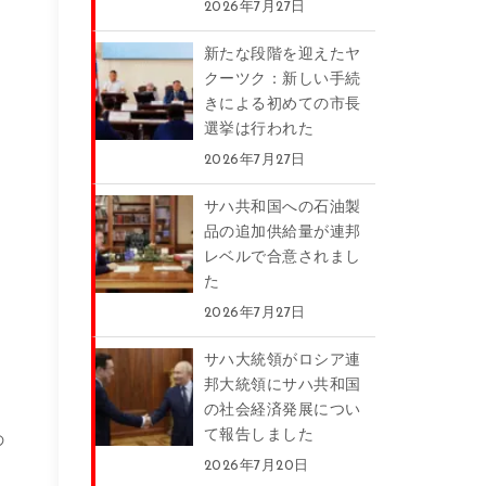
2026年7月27日
新たな段階を迎えたヤ
クーツク：新しい手続
きによる初めての市長
選挙は行われた
2026年7月27日
サハ共和国への石油製
品の追加供給量が連邦
レベルで合意されまし
た
2026年7月27日
サハ大統領がロシア連
邦大統領にサハ共和国
の社会経済発展につい
て報告しました
の
、
2026年7月20日