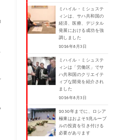
ミハイル・ミシュステ
ィンは、サハ共和国の
働
経済、医療、デジタル
発展における成功を強
調しました
2026年8月3日
て
ミハイル・ミシュステ
ィンは「労働区」でサ
ハ共和国のクリエイテ
シ
ィブな開発を紹介され
、
ました
、
2026年8月3日
る
2030年までに、ロシア
極東はおよそ5兆ルーブ
ルの投資を引き付ける
必要があります