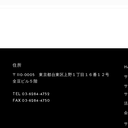
住所
H
〒110-0005 東京都台東区上野１丁目１６番１２号
サ
全豆ビル５階
サ
TEL 03-6284-4752
サ
FAX 03-6284-4750
活
会
サ