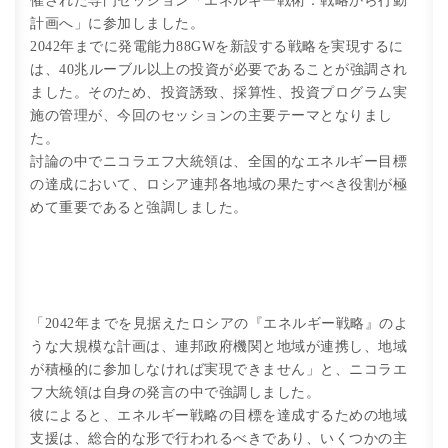
催された専門セッション「エネルギー戦術：戦略から行動
計画へ」に参加しました。
2042年までに発電能力88GWを新設する戦略を実現するに
は、40兆ルーブル以上の投資が必要であることが強調され
ました。そのため、投資誘致、採算性、投資プログラム実
施の管理が、今回のセッションの主要テーマとなりまし
た。
討論の中でニコラエフ大統領は、全国的なエネルギー目標
の達成において、ロシア連邦各地域の果たすべき役割が極
めて重要であると強調しました。
「2042年までを見据えたロシアの『エネルギー戦略』のよ
うな大規模な計画は、連邦政府機関と地域が連携し、地域
が積極的に参加しなければ実現できません」と、ニコラエ
フ大統領は自身の発言の中で強調しました。
彼によると、エネルギー戦略の目標を達成するための地域
支援は、総合的な形で行われるべきであり、いくつかの主