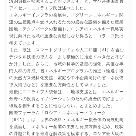
済的負担を軽減することができます」と、サハ共和国首長
アイセン・ニコラエフ氏は述べました。
エネルギーインフラの発展や、「グリーンエネルギー」関
連の生産拠点を受け入れるための必要な設備を備えた産業
団地・テクノパークの整備も、ロシアのエネルギー戦略実
現に向けた地域の重要な貢献になり得るとニコラエフ氏は
考えています。
また、彼は「スマートグリッド」や人工知能（AI）を含む
デジタル技術の導入を、より積極的に推進すべきだと呼び
かけました。さらに、地域の科学的基盤の強化、高度な専
門人材の育成、省エネルギープログラムの推進（輸送手段
の天然ガス燃料化支援、家庭や中小企業向けの省エネ設備
導入補助など）を重要な方向性として挙げました。
最後にニコラエフ大統領は、「地域支援とは、エネルギー
分野への投資とイノベーションのための総合的で好ましい
環境を創出することに他ならない」とまとめました。
国際フォーラム「ロシア・エネルギー・ウィーク
（REN）」は、世界の燃料・エネルギー複合体の発展動向
を議論し、エネルギー産業の主要な発展方向を定め、現状
の課題に対する最適な解決策を模索する、ロシア最大級の