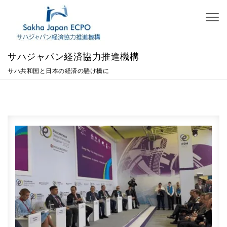
Skip to content
Toggl
naviga
サハジャパン経済協力推進機構
サハ共和国と日本の経済の懸け橋に