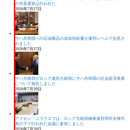
の市長選挙は行われた
2026年7月27日
サハ共和国への石油製品の追加供給量が連邦レベルで合意さ
れました
2026年7月27日
サハ大統領がロシア連邦大統領にサハ共和国の社会経済発展
について報告しました
2026年7月20日
アイセン・ニコラエフは、ロシア大統領極東連邦管区全権代
表の下で行われた会議に参加しました
2026年7月20日