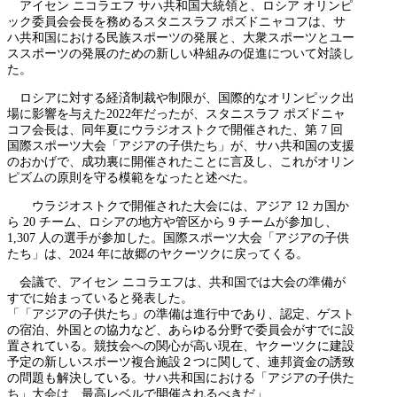
アイセン ニコラエフ サハ共和国大統領と、ロシア オリンピ
ック委員会会長を務めるスタニスラフ ポズドニャコフは、サ
ハ共和国における民族スポーツの発展と、大衆スポーツとユー
ススポーツの発展のための新しい枠組みの促進について対談し
た。
ロシアに対する経済制裁や制限が、国際的なオリンピック出
場に影響を与えた2022年だったが、スタニスラフ ポズドニャ
コフ会長は、同年夏にウラジオストクで開催された、第 7 回
国際スポーツ大会「アジアの子供たち」が、サハ共和国の支援
のおかげで、成功裏に開催されたことに言及し、これがオリン
ピズムの原則を守る模範をなったと述べた。
ウラジオストクで開催された大会には、アジア 12 カ国か
ら 20 チーム、ロシアの地方や管区から 9 チームが参加し、
1,307 人の選手が参加した。国際スポーツ大会「アジアの子供
たち」は、2024 年に故郷のヤクーツクに戻ってくる。
会議で、アイセン ニコラエフは、共和国では大会の準備が
すでに始まっていると発表した。
「「アジアの子供たち」の準備は進行中であり、認定、ゲスト
の宿泊、外国との協力など、あらゆる分野で委員会がすでに設
置されている。競技会への関心が高い現在、ヤクーツクに建設
予定の新しいスポーツ複合施設２つに関して、連邦資金の誘致
の問題も解決している。サハ共和国における「アジアの子供た
ち」大会は、最高レベルで開催されるべきだ」