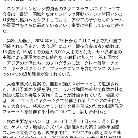
ロシアオリンピック委員会のスタニスラフ ポズドニャコフ
会長は、最近、国際的なオリンピック運動がアジア諸国とのよ
り緊密な協力へとシフトしており、アジアの子供たちのゲーム
の重要性をさらに高めているという事実に注目していると述べ
た。
第8回大会は、2024 年 6 月 25 日から 7 月 7 日まで共和国で
開催される予定だ。大会規則により、競技会参加者の総数は、
13 歳から 16 歳までの最大 3,000 人までとなる。サハ共和国の
主導による夏季大会の伝統的な 17種目に加えて、第 8 回大会
「アジアの子供たち」のプログラムには、クレー射撃、チェ
ス、キックボクシング、ブレークダンスを含むダンス スポー
ツの 4つの追加種目が含まれている。
大会事務局の提案で、囲碁が知的スポーツとして追加され
た。連邦予算の支援を受けて、サハ共和国の首都で多数の社会
施設の建設と再建を実施することが計画されている。会議で
は、2024 年 6 月にヤクーツクで開催される「アジアの子供た
ち」大会中に、将来のオリンピック選手育成のための国際教育
フォーラムを開催する計画についても、話し合われた。
次の主要なイベントは、2023 年 2 月 23 日から 3 月 5 日ま
で、ケメロヴォ地域のクズバスで開催される第 2 回冬季国際
スポーツ大会になる。現在までに、アジアの6カ国とロシア連