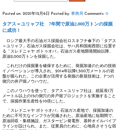
Posted on: 2021年12月6日
Posted by:
事務局
Comments:
0
タアス＝ユリャフ社 7年間で原油2,000万トンの採掘
に成功！
ロシア最大手の石油ガス採掘会社ロスネフチ傘下の「タアス
＝ユリャフ」石油ガス採掘会社は、サハ共和国南西部に位置す
る「スレドニャヤ ボトゥオバ」石油ガス産地開発開始以降、
原油2,000万トンを採掘した。
これだけの採掘量を確保するために、発掘加速のための技術
イノベーションが導入され、2014年以降1,500万メートルの岩
盤が掘られた。この企業が活用する発掘の新規技術は、7つの
側穴の井戸堀ノウハウだ。
このノウハウを使って、タアス＝ユリャフ社は、総延長1万
メートル以上の15の側穴の井戸堀プロジェクトを実施すること
で、採掘作業生産性を10倍にした。
「スレドニャヤ ボトゥオバ」石油ガス産地で、採掘加速の
ために不可欠なインフラが完備された。原油産地に短期間で、
原油回収・集積施設、ガスタービン発電所、基幹オイルパイプ
ラインが設けられ、また、従業員のために、心地良さそうな宿