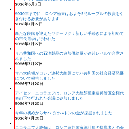
2026年8月3日
2030年までに、ロシア極東はおよそ5兆ルーブルの投資を引
き付ける必要があります
2026年7月27日
新たな段階を迎えたヤクーツク：新しい手続きによる初めて
の市長選挙は行われた
2026年7月27日
サハ共和国への石油製品の追加供給量が連邦レベルで合意さ
れました
2026年7月27日
サハ大統領がロシア連邦大統領にサハ共和国の社会経済発展
について報告しました
2026年7月20日
アイセン・ニコラエフは、ロシア大統領極東連邦管区全権代
表の下で行われた会議に参加しました
2026年7月20日
今年の初めからサハでは24トンの金が採掘されました
2026年7月20日
ニコラエフ大統領は、ロシア連邦国家統計局の指導者との会