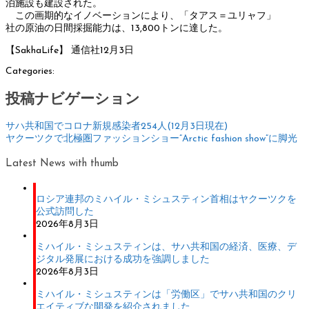
泊施設も建設された。
この画期的なイノベーションにより、「タアス＝ユリャフ」
社の原油の日間採掘能力は、13,800トンに達した。
【SakhaLife】 通信社12月3日
Categories:
投稿ナビゲーション
サハ共和国でコロナ新規感染者254人(12月3日現在)
ヤクーツクで北極圏ファッションショー”Arctic fashion show”に脚光
Latest News with thumb
ロシア連邦のミハイル・ミシュスティン首相はヤクーツクを
公式訪問した
2026年8月3日
ミハイル・ミシュスティンは、サハ共和国の経済、医療、デ
ジタル発展における成功を強調しました
2026年8月3日
ミハイル・ミシュスティンは「労働区」でサハ共和国のクリ
エイティブな開発を紹介されました