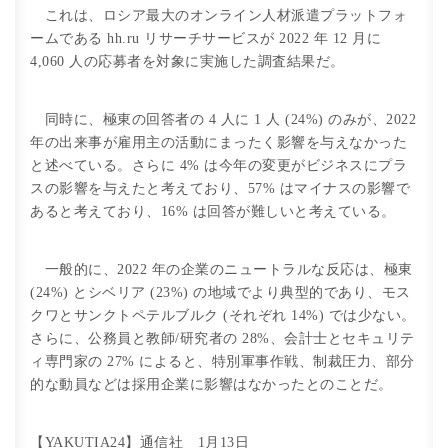
これは、ロシア最大のオンライン人材派遣プラットフォ
ームである hh.ru リサーチサービスが 2022 年 12 月に
4,060 人の応募者を対象に実施した調査結果だ。
同時に、極東の回答者の 4 人に 1 人 (24%) のみが、2022
年の出来事が雇用主の活動にまったく影響を与えなかった
と述べている。さらに 4% は今年の変更がビジネスにプラ
スの影響を与えたと考えており、57% はマイナスの影響で
あると考えており、16% は回答が難しいと考えている。
一般的に、2022 年の企業のニュートラルな反応は、極東
(24%) とシベリア (23%) の地域でより典型的であり、モス
クワとサンクトペテルブルク (それぞれ 14%) では少ない。
さらに、公務員と教師/研究者の 28%、会計士とセキュリテ
ィ専門家の 27% によると、特別軍事作戦、制裁圧力、部分
的な動員などは採用企業に影響はなかったとのことだ。
【YAKUTIA24】通信社 1月13日