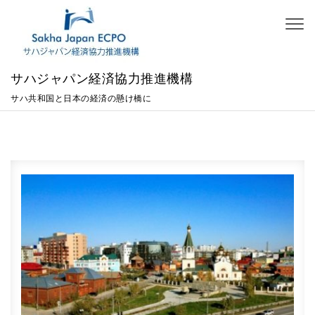
Skip to content
Toggl
naviga
サハジャパン経済協力推進機構
サハ共和国と日本の経済の懸け橋に