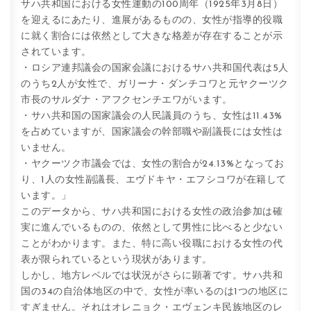
サハ共和国における女性運動の100周年（1925年3月8日）
を迎えるにあたり、進展があるものの、女性が指導的役職
に就く割合には依然として大きな格差が存在することが示
されています。
・ロシア連邦議会の国家会議におけるサハ共和国代表は5人
のうち2人が女性で、ガリーナ・ダンチコワと元ヤクーツク
市長のサルダナ・アフクセンチエワがいます。
・サハ共和国の国家議会の人民議員のうち、女性は11.43%
を占めていますが、国家議会の幹部職や副議長には女性は
いません。
・ヤクーツク市議会では、女性の割合が24.13%となってお
り、1人の女性副議長、エヴドキヤ・エフシコワが在籍して
います。」
このデータから、サハ共和国における女性の政治参加は確
実に進んでいるものの、依然として男性に比べると少ない
ことがわかります。また、特に高い役職における女性の代
表が限られているという現状があります。
しかし、地方レベルでは状況がさらに顕著です。サハ共和
国の34の自治体地区の中で、女性が率いるのは1つの地区に
すぎません。それはオレニョク・エヴェンキ民族地区のレ