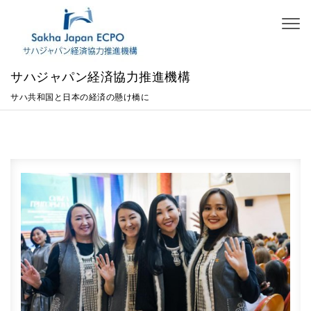
Skip to content
Togg
navig
サハジャパン経済協力推進機構
サハ共和国と日本の経済の懸け橋に