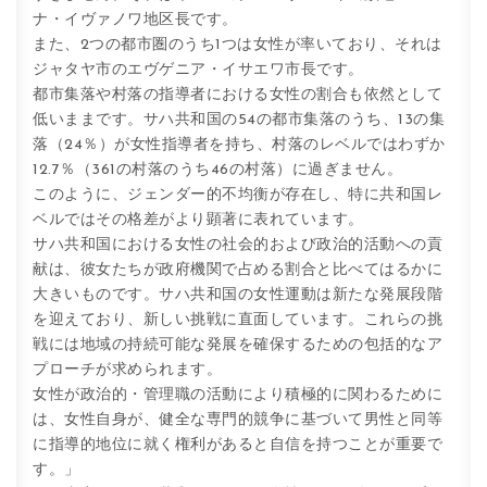
ナ・イヴァノワ地区長です。
また、2つの都市圏のうち1つは女性が率いており、それは
ジャタヤ市のエヴゲニア・イサエワ市長です。
都市集落や村落の指導者における女性の割合も依然として
低いままです。サハ共和国の54の都市集落のうち、13の集
落（24％）が女性指導者を持ち、村落のレベルではわずか
12.7％（361の村落のうち46の村落）に過ぎません。
このように、ジェンダー的不均衡が存在し、特に共和国レ
ベルではその格差がより顕著に表れています。
サハ共和国における女性の社会的および政治的活動への貢
献は、彼女たちが政府機関で占める割合と比べてはるかに
大きいものです。サハ共和国の女性運動は新たな発展段階
を迎えており、新しい挑戦に直面しています。これらの挑
戦には地域の持続可能な発展を確保するための包括的なア
プローチが求められます。
女性が政治的・管理職の活動により積極的に関わるために
は、女性自身が、健全な専門的競争に基づいて男性と同等
に指導的地位に就く権利があると自信を持つことが重要で
す。」