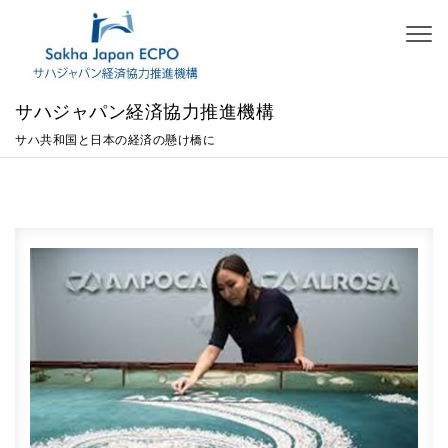
Skip to content
Toggl
naviga
サハジャパン経済協力推進機構
サハ共和国と日本の経済の懸け橋に