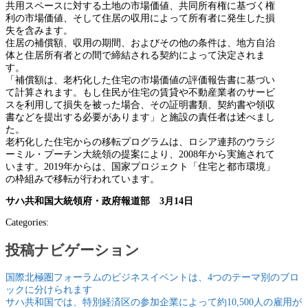
共用スペースに対する土地の市場価値、共同所有権に基づく権
利の市場価値、そして住居の収用によって所有者に発生した損
失を含みます。
住居の補償額、収用の期間、およびその他の条件は、地方自治
体と住居所有者との間で締結される契約によって決定されま
す。
「補償額は、老朽化した住宅の市場価値の評価報告書に基づい
て計算されます。もし住民が住宅の賃貸や不動産業者のサービ
スを利用して損失を被った場合、その証明書類、契約書や領収
書などを提出する必要があります」と施設の責任者は述べまし
た。
老朽化した住宅からの移転プログラムは、ロシア連邦のウラジ
ーミル・プーチン大統領の提案により、2008年から実施されて
います。2019年からは、国家プロジェクト「住宅と都市環境」
の枠組みで移転が行われています。
サハ共和国大統領府・政府報道部 3月14日
Categories:
投稿ナビゲーション
国際北極圏フォーラムのビジネスイベントは、4つのテーマ別のブロ
ックに分けられます
サハ共和国では、特別経済区の参加企業によって約10,500人の雇用が