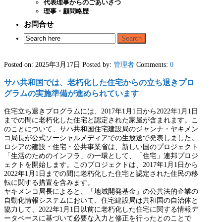
代表理事からのごあいさつ
理事・顧問略歴
お問合せ
Posted on: 2025年3月17日
Posted by:
管理者
Comments:
0
サハ共和国では、老朽化した住宅からの立ち退きプロ
グラムの実施準備が進められています
住宅立ち退きプログラムには、2017年1月1日から2022年1月1日
までの間に老朽化した住宅と認定された家屋が含まれます。こ
のことについて、サハ共和国住宅建設局のジャンナ・ヤキメン
コ局長が公式ソーシャルメディアでの生放送で発表しました。
ロシアの建設・住宅・公共事業省は、新しい国のプロジェクト
「生活のためのインフラ」の一環として、「住宅」連邦プロジ
ェクトを開始します。このプロジェクトは、2017年1月1日から
2022年1月1日までの間に老朽化した住宅と認定された住民の移
転に関する措置を含みます。
ヤキメンコ局長によると、「地域開発基金」の公共法的企業の
自動化情報システムにおいて、住宅建設局は共和国の自治体と
協力して、2022年1月1日以前に老朽化した住宅に関する情報デ
ータベースに基づいて必要な入力と修正を行ったとのことで