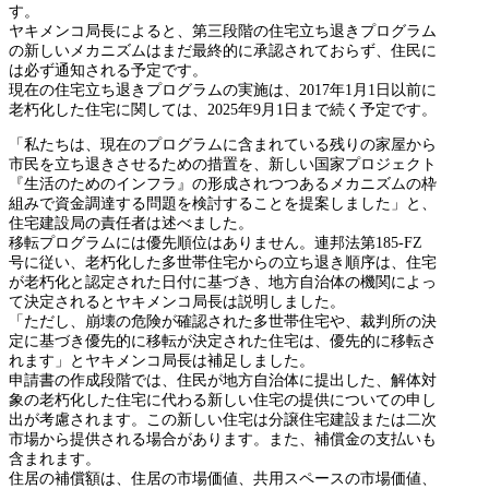
す。
ヤキメンコ局長によると、第三段階の住宅立ち退きプログラム
の新しいメカニズムはまだ最終的に承認されておらず、住民に
は必ず通知される予定です。
現在の住宅立ち退きプログラムの実施は、2017年1月1日以前に
老朽化した住宅に関しては、2025年9月1日まで続く予定です。
「私たちは、現在のプログラムに含まれている残りの家屋から
市民を立ち退きさせるための措置を、新しい国家プロジェクト
『生活のためのインフラ』の形成されつつあるメカニズムの枠
組みで資金調達する問題を検討することを提案しました」と、
住宅建設局の責任者は述べました。
移転プログラムには優先順位はありません。連邦法第185-FZ
号に従い、老朽化した多世帯住宅からの立ち退き順序は、住宅
が老朽化と認定された日付に基づき、地方自治体の機関によっ
て決定されるとヤキメンコ局長は説明しました。
「ただし、崩壊の危険が確認された多世帯住宅や、裁判所の決
定に基づき優先的に移転が決定された住宅は、優先的に移転さ
れます」とヤキメンコ局長は補足しました。
申請書の作成段階では、住民が地方自治体に提出した、解体対
象の老朽化した住宅に代わる新しい住宅の提供についての申し
出が考慮されます。この新しい住宅は分譲住宅建設または二次
市場から提供される場合があります。また、補償金の支払いも
含まれます。
住居の補償額は、住居の市場価値、共用スペースの市場価値、