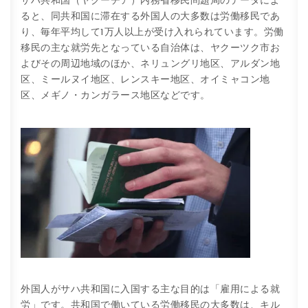
サハ共和国（ヤクーチア）内務省移民問題局のデータによ
ると、同共和国に滞在する外国人の大多数は労働移民であ
り、毎年平均して1万人以上が受け入れられています。労働
移民の主な就労先となっている自治体は、ヤクーツク市お
よびその周辺地域のほか、ネリュングリ地区、アルダン地
区、ミールヌイ地区、レンスキー地区、オイミャコン地
区、メギノ・カンガラース地区などです。
外国人がサハ共和国に入国する主な目的は「雇用による就
労」です。共和国で働いている労働移民の大多数は、キル