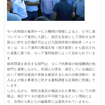
サハ共和国の雇用サービス機関の情報によると、ビザに基
づいてロシア連邦に入国し、就労を目的として滞在する外
国人に対する労働許可および入国招待状の発給枠（クォー
タ）は、ロシア連邦の構成主体（地方政府）から提出され
た提案に基づき、ロシア連邦政府によって定められていま
す。
移民問題を担当する部門は、ロシア内務省の地域機関の他
部門と連携しながら、外国人が滞在・就労している施設に
おいて移民法違反の有無を確認するための点検活動や、法
人および個人事業主に対する書類調査を定期的に実施して
います。
しかしながら、移民法違反が確認された事例についての情
報は、統計データの提供が不可能であるという理由によ
り、当局から私たちの編集部には提供されていません。