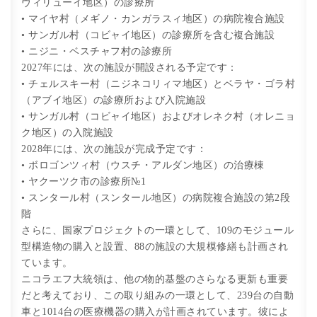
ヴィリューイ地区）の診療所
• マイヤ村（メギノ・カンガラスィ地区）の病院複合施設
• サンガル村（コビャイ地区）の診療所を含む複合施設
• ニジニ・ベスチャフ村の診療所
2027年には、次の施設が開設される予定です：
• チェルスキー村（ニジネコリィマ地区）とベラヤ・ゴラ村
（アブイ地区）の診療所および入院施設
• サンガル村（コビャイ地区）およびオレネク村（オレニョ
ク地区）の入院施設
2028年には、次の施設が完成予定です：
• ボロゴンツィ村（ウスチ・アルダン地区）の治療棟
• ヤクーツク市の診療所№1
• スンタール村（スンタール地区）の病院複合施設の第2段
階
さらに、国家プロジェクトの一環として、109のモジュール
型構造物の購入と設置、88の施設の大規模修繕も計画され
ています。
ニコラエフ大統領は、他の物的基盤のさらなる更新も重要
だと考えており、この取り組みの一環として、239台の自動
車と1014台の医療機器の購入が計画されています。彼によ