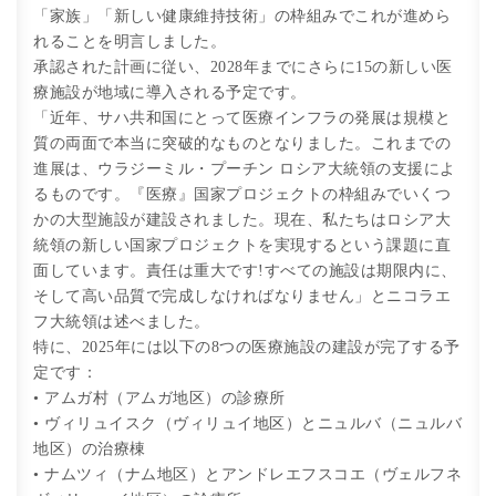
「家族」「新しい健康維持技術」の枠組みでこれが進めら
れることを明言しました。
承認された計画に従い、2028年までにさらに15の新しい医
療施設が地域に導入される予定です。
「近年、サハ共和国にとって医療インフラの発展は規模と
質の両面で本当に突破的なものとなりました。これまでの
進展は、ウラジーミル・プーチン ロシア大統領の支援によ
るものです。『医療』国家プロジェクトの枠組みでいくつ
かの大型施設が建設されました。現在、私たちはロシア大
統領の新しい国家プロジェクトを実現するという課題に直
面しています。責任は重大です!すべての施設は期限内に、
そして高い品質で完成しなければなりません」とニコラエ
フ大統領は述べました。
特に、2025年には以下の8つの医療施設の建設が完了する予
定です：
• アムガ村（アムガ地区）の診療所
• ヴィリュイスク（ヴィリュイ地区）とニュルバ（ニュルバ
地区）の治療棟
• ナムツィ（ナム地区）とアンドレエフスコエ（ヴェルフネ