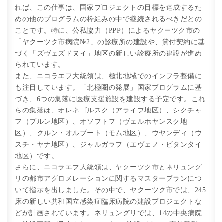
れば、この仕事は、国家プロジェクトの目標を達成するた
めの他のプログラムの枠組みの中で継続されるべきだとの
ことです。特に、公私協力（PPP）によるヤクーツク市の
「ヤクーツク市病院№2」の診療所の建設や、貸付契約に基
づく「ズヴェズドヌイ」地区の新しい診療所の建設が進め
られています。
また、ニコラエフ大統領は、極北地域でのインフラ整備に
も注目しています。「北極圏の発展」国家プログラムに基
づき、6つの集落に医療支援施設を建設する予定です。これ
らの集落は、オレネゴルスク（アライフ地区）、シクチャ
フ（ブルン地区）、オソフトフ（ヴェルホヤンスク地
区）、クルン・オルブート（モム地区）、ウヤンディ（ウ
スチ・ヤナ地区）、ジャルガラフ（エヴェノ・ビタンタイ
地区）です。
さらに、ニコラエフ大統領は、ヤクーツク市とネリュング
リの都市アグロメレーションに関するマスタープランにつ
いて指示を出しました。その中で、ヤクーツク市では、245
床の新しい共和国立感染症臨床病院の建設プロジェクトな
どが計画されています。ネリュングリでは、14の中央病院