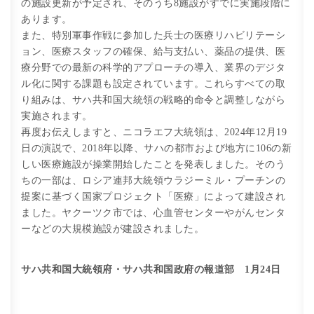
の施設更新が予定され、そのうち8施設がすでに実施段階に
あります。
また、特別軍事作戦に参加した兵士の医療リハビリテーシ
ョン、医療スタッフの確保、給与支払い、薬品の提供、医
療分野での最新の科学的アプローチの導入、業界のデジタ
ル化に関する課題も設定されています。これらすべての取
り組みは、サハ共和国大統領の戦略的命令と調整しながら
実施されます。
再度お伝えしますと、ニコラエフ大統領は、2024年12月19
日の演説で、2018年以降、サハの都市および地方に106の新
しい医療施設が操業開始したことを発表しました。そのう
ちの一部は、ロシア連邦大統領ウラジーミル・プーチンの
提案に基づく国家プロジェクト「医療」によって建設され
ました。ヤクーツク市では、心血管センターやがんセンタ
ーなどの大規模施設が建設されました。
サハ共和国大統領府・サハ共和国政府の報道部 1月24日