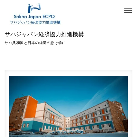
Skip to content
Toggl
naviga
サハジャパン経済協力推進機構
サハ共和国と日本の経済の懸け橋に