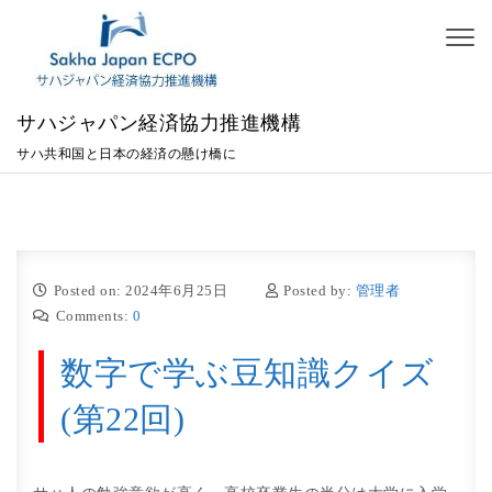
Skip to content
Toggl
naviga
サハジャパン経済協力推進機構
サハ共和国と日本の経済の懸け橋に
Posted on: 2024年6月25日
Posted by:
管理者
Comments:
0
数字で学ぶ豆知識クイズ
(第22回)