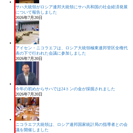
サハ大統領がロシア連邦大統領にサハ共和国の社会経済発展
について報告しました
2026年7月20日
アイセン・ニコラエフは、ロシア大統領極東連邦管区全権代
表の下で行われた会議に参加しました
2026年7月20日
今年の初めからサハでは24トンの金が採掘されました
2026年7月20日
ニコラエフ大統領は、ロシア連邦国家統計局の指導者との会
議を開催しました