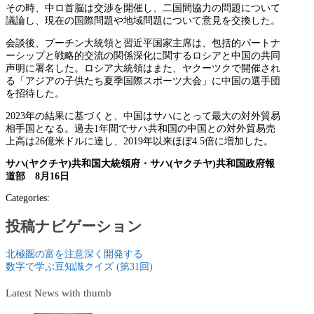
その時、中ロ首脳は交渉を開催し、二国間協力の問題について
議論し、現在の国際問題や地域問題について意見を交換した。
会談後、プーチン大統領と習近平国家主席は、包括的パートナ
ーシップと戦略的交流の関係深化に関するロシアと中国の共同
声明に署名した。ロシア大統領はまた、ヤクーツクで開催され
る「アジアの子供たち夏季国際スポーツ大会」に中国の選手団
を招待した。
2023年の結果に基づくと、中国はサハにとって最大の対外貿易
相手国となる。過去1年間でサハ共和国の中国との対外貿易売
上高は26億米ドルに達し、2019年以来ほぼ4.5倍に増加した。
サハ(ヤクチヤ)共和国大統領府・サハ(ヤクチヤ)共和国政府報
道部 8月16日
Categories:
投稿ナビゲーション
北極圏の富を注意深く開発する
数字で学ぶ豆知識クイズ (第31回)
Latest News with thumb