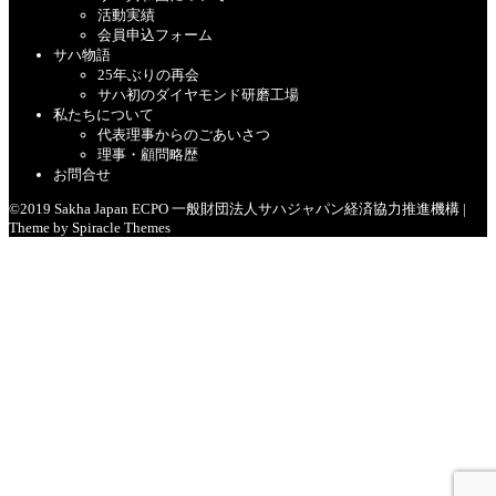
活動実績
会員申込フォーム
サハ物語
25年ぶりの再会
サハ初のダイヤモンド研磨工場
私たちについて
代表理事からのごあいさつ
理事・顧問略歴
お問合せ
©2019 Sakha Japan ECPO 一般財団法人サハジャパン経済協力推進機構
|
Theme by
Spiracle Themes