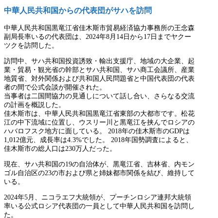
中華人民共和国からの代表団がサハを訪問
中華人民共和国黒竜江省佳木斯市貿易経済協力事務所の王念森
副局長率いるの代表団は、2024年8月14日から17日までヤクー
ツクを訪問した。
訪問中、サハ共和国投資誘致・輸出支援庁、地域の大企業、起
業・貿易・観光省の幹部とサハ共和国、サハ商工会議所、産業
地質省、対外関係および共和国人民問題省と中国代表団の代表
者の間で公式会談が開催された。
当事者は二国間協力の見通しについて話し合い、さらなる交流
の計画を概説した。
佳木斯市は、中華人民共和国黒竜江省東部の大都市です。松花
江の中下流域に位置し、ウスリー川と黒竜江を挟んでロシアの
ハバロフスク地方に面している。 2018年の佳木斯市のGDPは
1,012億元、成長率は4.3%でした。 2018年国勢調査によると、
佳木斯市の総人口は230万人だった。
現在、サハ共和国の19の自治体が、黒竜江省、吉林省、内モン
ゴル自治区の23の市および県と姉妹都市関係を結び、維持して
いる。
2024年5月、ニコラエフ大統領が、プーチンロシア連邦大統領
率いる公式ロシア代表団の一員として中華人民共和国を訪問し
た。