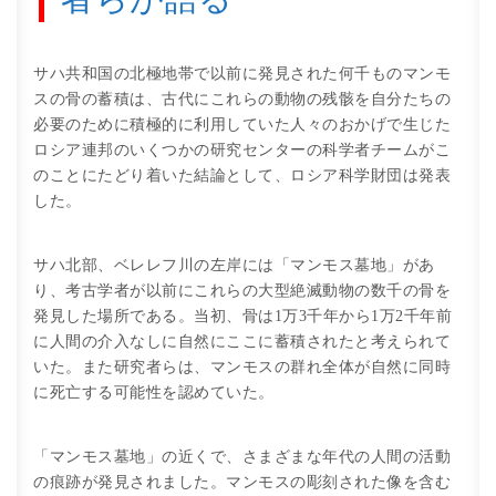
サハ共和国の北極地帯で以前に発見された何千ものマンモ
スの骨の蓄積は、古代にこれらの動物の残骸を自分たちの
必要のために積極的に利用していた人々のおかげで生じた
ロシア連邦のいくつかの研究センターの科学者チームがこ
のことにたどり着いた結論として、ロシア科学財団は発表
した。
サハ北部、ベレレフ川の左岸には「マンモス墓地」があ
り、考古学者が以前にこれらの大型絶滅動物の数千の骨を
発見した場所である。当初、骨は1万3千年から1万2千年前
に人間の介入なしに自然にここに蓄積されたと考えられて
いた。また研究者らは、マンモスの群れ全体が自然に同時
に死亡する可能性を認めていた。
「マンモス墓地」の近くで、さまざまな年代の人間の活動
の痕跡が発見されました。マンモスの彫刻された像を含む