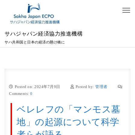
Skip to content
Toggl
naviga
サハジャパン経済協力推進機構
サハ共和国と日本の経済の懸け橋に
Posted on: 2024年7月9日
Posted by:
管理者
Comments:
0
ベレレフの「マンモス墓
地」の起源について科学
者らが語る