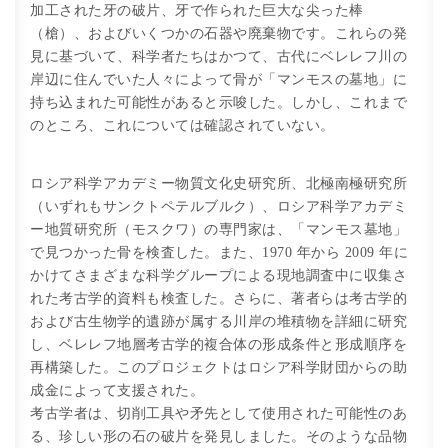
加工された牙の破片、牙で作られた巨大な尖った棒
（槍）、およびいくつかの石器や廃棄物です。これらの発
見に基づいて、科学者たちはかつて、古代にベレレフ川の
岸辺に住んでいた人々によって骨が「マンモスの墓地」に
持ち込まれた可能性があると示唆した。しかし、これまで
のところ、これについては確認されていない。
ロシア科学アカデミー物質文化史研究所、北極南極研究所
（いずれもサンクトペテルブルク）、ロシア科学アカデミ
ー地質研究所（モスクワ）の専門家は、「マンモス墓地」
で見つかった骨を検査した。また、1970 年から 2009 年に
かけてさまざまな科学グループによる現地調査中に収集さ
れた考古学的資料も検査した。さらに、著者らは考古学的
および古生物学的遺跡が属する川岸の堆積物を詳細に研究
し、ベレレフ地層考古学的複合体の形成条件と形成順序を
再構築した。このプロジェクトはロシア科学財団からの助
成金によって支援された。
考古学者は、切削工具や矛先として使用された可能性のあ
る、珍しい形の石の破片を発見しました。そのような品物