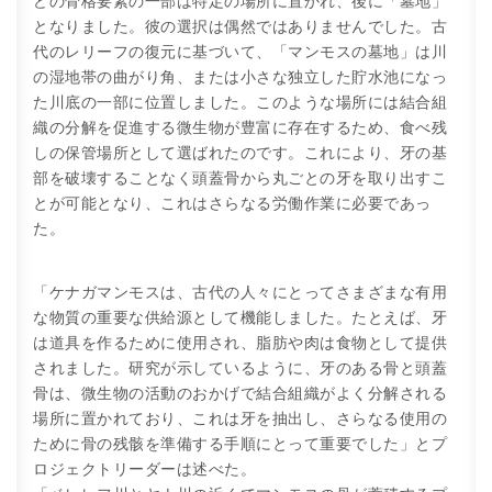
どの骨格要素の一部は特定の場所に置かれ、後に「墓地」
となりました。彼の選択は偶然ではありませんでした。古
代のレリーフの復元に基づいて、「マンモスの墓地」は川
の湿地帯の曲がり角、または小さな独立した貯水池になっ
た川底の一部に位置しました。このような場所には結合組
織の分解を促進する微生物が豊富に存在するため、食べ残
しの保管場所として選ばれたのです。これにより、牙の基
部を破壊することなく頭蓋骨から丸ごとの牙を取り出すこ
とが可能となり、これはさらなる労働作業に必要であっ
た。
「ケナガマンモスは、古代の人々にとってさまざまな有用
な物質の重要な供給源として機能しました。たとえば、牙
は道具を作るために使用され、脂肪や肉は食物として提供
されました。研究が示しているように、牙のある骨と頭蓋
骨は、微生物の活動のおかげで結合組織がよく分解される
場所に置かれており、これは牙を抽出し、さらなる使用の
ために骨の残骸を準備する手順にとって重要でした」とプ
ロジェクトリーダーは述べた。