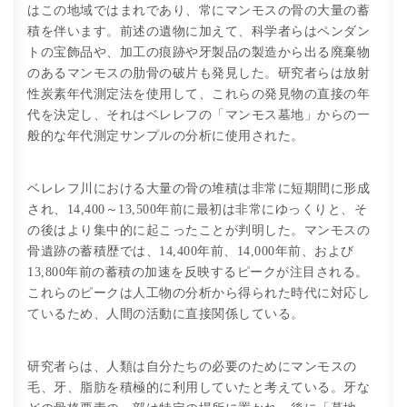
はこの地域ではまれであり、常にマンモスの骨の大量の蓄
積を伴います。前述の遺物に加えて、科学者らはペンダン
トの宝飾品や、加工の痕跡や牙製品の製造から出る廃棄物
のあるマンモスの肋骨の破片も発見した。研究者らは放射
性炭素年代測定法を使用して、これらの発見物の直接の年
代を決定し、それはベレレフの「マンモス墓地」からの一
般的な年代測定サンプルの分析に使用された。
ベレレフ川における大量の骨の堆積は非常に短期間に形成
され、14,400～13,500年前に最初は非常にゆっくりと、そ
の後はより集中的に起こったことが判明した。マンモスの
骨遺跡の蓄積歴では、14,400年前、14,000年前、および
13,800年前の蓄積の加速を反映するピークが注目される。
これらのピークは人工物の分析から得られた時代に対応し
ているため、人間の活動に直接関係している。
研究者らは、人類は自分たちの必要のためにマンモスの
毛、牙、脂肪を積極的に利用していたと考えている。牙な