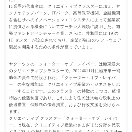
IT業界の代表者は、クリエイティブクラスターに加え、ヤ
クチヤテクノパーク、ITパーク、高等教育機関、金融機関
を含むサハのイノベーションエコシステムによって起業家
に提供される機会についてプーチン大統領に説明した。開
発ファンドとベンチャー企業。さらに、共和国には 19 の
IT センターが設立されており、企業が独自のソフトウェア
製品を開発するための条件が整っています。
ヤクーツクの「クォーター・オブ・レイバー」は極東最大
のクリエイティブクラスターで、2022年11月に極東単一補
助金の資金で開設された。「クォーター・オブ・レイバ
ー」の主な機能は、クリエイティブ産業のビジネスをサポ
ートすることです。このクラスターの特徴の 1 つは、経済
特区の優遇制度であり、これにより住民は大幅な税制上の
優遇措置、保険料の優遇措置、および行政支援を受けられ
ます。
クリエイティブ クラスター「クォーター・オブ・レイバ
ー」は現在、クリエイティブ産業のさまざまな分野を代表
する 128 人の居住者を雇用しています。さらに、10 のサー