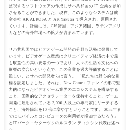
監視するソフトウェアの作成にサハ共和国の IT 企業を参加
させることができました。現在、このようなシステムは航
空会社 AK ALROSA と AK Yakutia で導入され、運用され
ています。計画には、CIS諸国、アジア諸国、ラテンアメリ
カなどの海外市場への拡大が含まれています。
サハ共和国ではビデオゲーム開発の分野も活発に発展して
います。ビデオゲーム産業はクリエイティブ経済の中で最
も収益性の高い要素の一つであり、人々の生活や文化への
影響の度合いという点で、この産業を過大評価することは
難しい、とサハの開発者らは言う。 「私たちは野心的な目
標を設定しました。それは、New Game+ ファンドの形で魅
力的になったビデオゲーム業界のエコシステムを構築する
こと、国際的なアクセラレーターを保持すること、ゲーム
開発に雇用されている 2,000 人以上の専門家にリーチする
こと、海外輸出を10 倍に増やすということです。 2032年ま
でにモバイルとコンピュータの利用者が増加するだろう」
とITパーク・ヤクーツクのルスラン ティクシン代表は述べ
た。