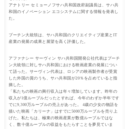
アナトリー セミョーノフサハ共和国政府副議長は、サハ共
和国のイノベーション エコシステムに関する情報を発表し
た。
プーチン大統領は、サハ共和国のクリエイティブ産業とIT
産業の発展の成果と展望を高く評価した。
アファナシー サーヴィン サハ共和国開発公社代表はプーチ
ン大統領に対しサハ共和国における映画産業の発展につい
て語った。サーヴィン代表は、ロシアの映画製作者が受賞
した外国の賞のうち、サハ共和国が20％を占めていると指
摘した。
「私たちの映画の興行収入は年々増加しています。昨年の
収入が1億ルーブルだったとすれば、今年のわずか半年です
でに9,300万ルーブルの売上があった。 4歳の少女の物語を
描いた映画「カリーナ」はすでに5000万ルーブルを売り上
げた。私たちは、極東の映画産業が数億ルーブルではな
く、数十億ルーブルの収益をもたらすことを夢見ていま