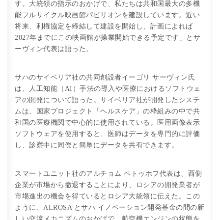
す。大統領の指示のおかげで、私たちは共和国最大の多機
能フルサイクル映画館パビリオンを建設しています。近い
将来、利権協定を締結して建設を開始し、計画によれば
2027年までにこの映画館が操業開始できる予定です」とサ
ーヴィン代表は語った。
サハのサイベリア社の共同創設者イーゴリ サーヴィン氏
は、人工知能（AI）手法の導入や医療におけるソフトウェ
アの開発について語った。サイベリア社が開発したシステ
ムは、国家プロジェクト「ヘルスケア」の枠組みの中で共
和国の医療機関で中心的に使用されている。医用画像表示
ソフトウェアを使用すると、医師はデータを専門的に評価
し、診察中に同僚と簡単にデータを共有できます。
スマートユニット社のアルチョム ペトゥホフ代表は、西側
企業が市場から撤退することにより、ロシアの開発業者が
市場進出の機会を得ているとロシア大統領に伝えた。この
ように、ALROSA とサハ イノベーション開発基金の間の新
しい交流メカニズムのおかげで、航空機エンジンの状態を