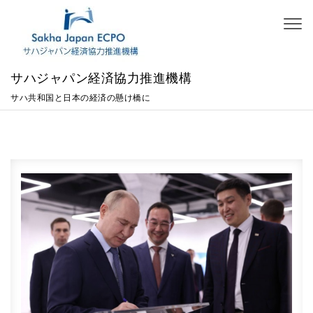
Skip to content
Toggl
naviga
サハジャパン経済協力推進機構
サハ共和国と日本の経済の懸け橋に