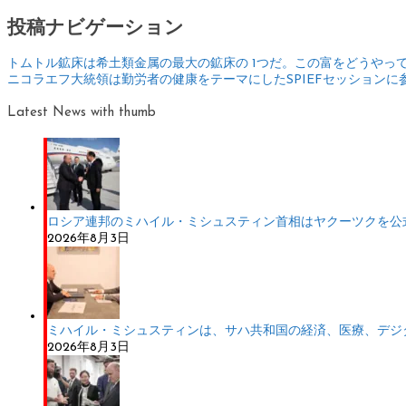
投稿ナビゲーション
トムトル鉱床は希土類金属の最大の鉱床の 1つだ。この富をどうやっ
ニコラエフ大統領は勤労者の健康をテーマにしたSPIEFセッションに
Latest News with thumb
ロシア連邦のミハイル・ミシュスティン首相はヤクーツクを公
2026年8月3日
ミハイル・ミシュスティンは、サハ共和国の経済、医療、デジ
2026年8月3日