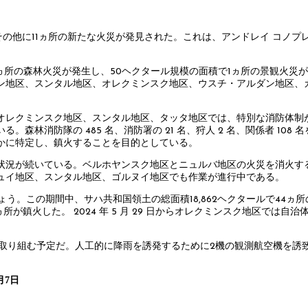
その他に11ヵ所の新たな火災が発見された。これは、アンドレイ コノ
17ヵ所の森林火災が発生し、50ヘクタール規模の面積で1ヵ所の景観火災
ン地区、スンタル地区、オレクミンスク地区、ウスチ・アルダン地区、
オレクミンスク地区、スンタル地区、タッタ地区では、特別な消防体制
林消防隊の 485 名、消防署の 21 名、狩人 2 名、関係者 108 
かに特定し、鎮火することを目的としている。
状況が続いている。ベルホヤンスク地区とニュルバ地区の火災を消火す
ュイ地区、スンタル地区、ゴルヌイ地区でも作業が進行中である。
。この期間中、サハ共和国領土の総面積18,862ヘクタールで44ヵ所の
所が鎮火した。 2024 年 5 月 29 日からオレクミンスク地区で
取り組む予定だ。人工的に降雨を誘発するために2機の観測航空機を誘致す
月7日