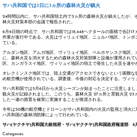
サハ共和国では1日に3ヵ所の森林火災が鎮火
24時間以内に、サハ共和国領土内で3ヵ所の森林火災が鎮火したが、
林火災対策本部の会議で報告された。
6月6日朝の時点で、サハ共和国では18,448ヘクタールの面積で合計
作業が進行中である。火災はヴィリュイ地区、ニュルバ地区、トンポ
ている。
アルダン地区、アムガ地区、ヴィリュイ地区、ベルホヤンスク地区、
に、森林火災を消火するための森林火災対策部隊と設備が運用されている。森
区、カンガラスイ地区、ヴィリュイ地区の領土で発生した火災を速や
オレクミンスク地区では、陸上交通がアクセスできないという困難な
め航空機が使用されている。調査後、今後の対応を決定する。ヴィリ
サハ共和国では5月6日から火災シーズンが始まったことに注意しましょう
観火災が記録されました。このうち、森林火災 27ヵ所と景観火災 23ヵ
した一連の措置を確実に実施することが推奨される。
今年は50機の航空機とドローンがサハ共和国内の火災の監視と消火に
ハ共和国の森林消防隊によって行われている。
サハ(ヤクチヤ)共和国大統領府・サハ(ヤクチヤ)共和国政府報道部 6
Categories: