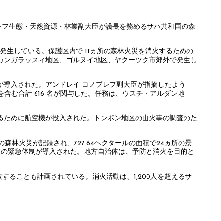
プレフ生態・天然資源・林業副大臣が議長を務めるサハ共和国の森
が発生している。保護区内で 11ヵ所の森林火災を消火するための
カンガラッスィ地区、ゴルヌイ地区、ヤクーツク市郊外で発生し
が導入された。アンドレイ コノプレフ副大臣が指摘したよう
名を含む合計 616 名が関与した。任務は、ウスチ・アルダン地
るために航空機が投入された。トンポン地区の山火事の調査のた
森林火災が記録され、727.64ヘクタールの面積で24ヵ所の景
は自治体の緊急体制が導入された。地方自治体は、予防と消火を目的と
ることも計画されている。消火活動は、1,200人を超えるサ