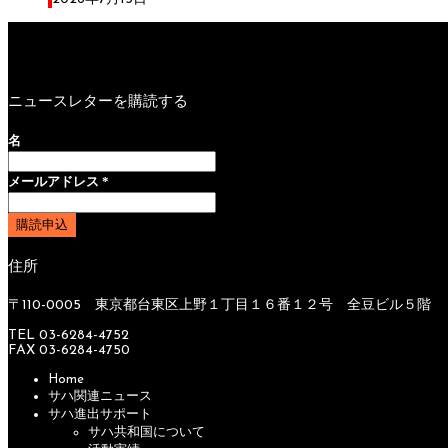
ニュースレターを購読する
名
メールアドレス
*
住所
〒110-0005 東京都台東区上野１丁目１６番１２号 全豆ビル５階
TEL 03-6284-4752
FAX 03-6284-4750
Home
サハ関連ニュース
サハ進出サポート
サハ共和国について