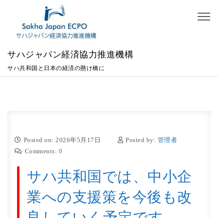
Skip to content
Toggl
naviga
サハジャパン経済協力推進機構
サハ共和国と日本の経済の懸け橋に
Posted on: 2026年5月17日
Posted by:
管理者
Comments:
0
サハ共和国では、中小企
業への支援策を今後も改
良していく予定です