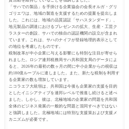
資活動を維持していることを強調しました。
「サハでの製品」を手掛ける企業協会の会長オルガ・グリ
ゴリエワは、地域の製造を支援するための提案を提出しま
した。これには、地域の品質認証「サハスタンダード」、
地元製品の調達におけるプレゼンスの拡大、生産・工芸ク
ラスターの創設、サハでの独自の認証機関の設立が含まれ
ています。これは、サハのナイフが登録地理的表示として
の地位を考慮したものです。
税制改革が中小企業に与える影響にも特別な注目が寄せら
れました。ロシア連邦税務局サハ共和国支局のデータによ
ると、2026年の最初の数ヶ月の間に中小企業からの税収は
約180億ルーブルに達しました。また、新たな税制を利用す
る企業家の数も増加しています。
ニコラエフ大統領は、共和国は今後も企業家の支援を目的
としたイニシアティブを連邦レベルで推進し続けると述べ
ました。しかし、彼は、北極地域の企業家の問題を共和国
全体のビジネス発展の一般的な問題と混同すべきではない
と強調しました。北極地域には特別な支援策および支援メ
カニズムが必要です。