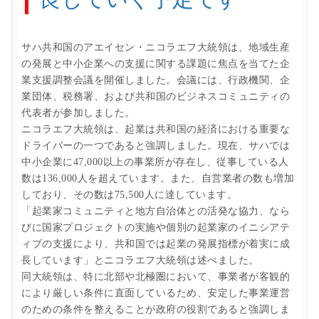
サハ共和国のアエイセン・ニコラエフ大統領は、地域生産
の発展と中小企業への支援に関する課題に焦点を当てた企
業支援調整会議を開催しました。会議には、行政機関、企
業団体、税務署、および共和国のビジネスコミュニティの
代表者が参加しました。
ニコラエフ大統領は、起業は共和国の経済における重要な
ドライバーの一つであると強調しました。現在、サハでは
中小企業に47,000以上の事業所が存在し、従事している人
数は136,000人を超えています。また、自営業者の数も増加
しており、その数は75,500人に達しています。
「起業家コミュニティと地方自治体との活発な協力、なら
びに国家プロジェクトの実施や個別の起業家のイニシアテ
ィブの支援により、共和国では起業の発展指標が着実に成
長しています」とニコラエフ大統領は述べました。
同大統領は、特に北部や北極圏において、事業者が客観的
により厳しい条件に直面しているため、安定した事業運営
のための条件を整えることが政府の役割であると強調しま